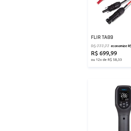
FLIR TA89
R$
777
,
77
economize
R
R$
699
,
99
ou
12
x de
R$
58
,
33