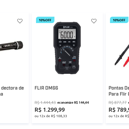
10%
OFF
10%
OFF
 dectora de
FLIR DM66
Pontas De
na
Para Fli
R$
1
.
444
,
43
R$
877
,
77
economize
R$
144
,
44
R$
1
.
299
,
99
R$
789
,
ou
12
x de
R$
108
,
33
ou
12
x de
R