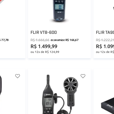
FLIR VT8-600
FLIR TA9
R$
1
.
666
,
66
R$
1
.
222
,
2
$
77
,
78
economize
R$
166
,
67
R$
1
.
499
,
99
R$
1
.
09
ou
12
x de
R$
124
,
99
ou
12
x de
R