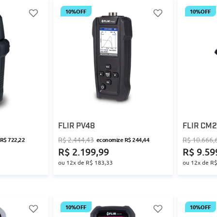
10%
OFF
10%
OFF
FLIR PV48
FLIR CM
R$
2
.
444
,
43
R$
10
.
666
,
R$
722
,
22
economize
R$
244
,
44
R$
2
.
199
,
99
R$
9
.
59
ou
12
x de
R$
183
,
33
ou
12
x de
R
10%
OFF
10%
OFF