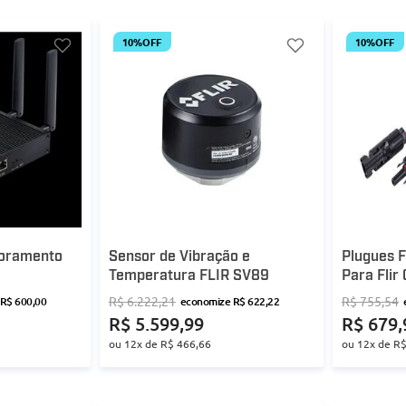
10%
OFF
10%
OFF
toramento
Sensor de Vibração e
Plugues F
Temperatura FLIR SV89
Para Fli
R$
6
.
222
,
21
R$
755
,
54
R$
600
,
00
economize
R$
622
,
22
R$
5
.
599
,
99
R$
679
,
ou
12
x de
R$
466
,
66
ou
12
x de
R