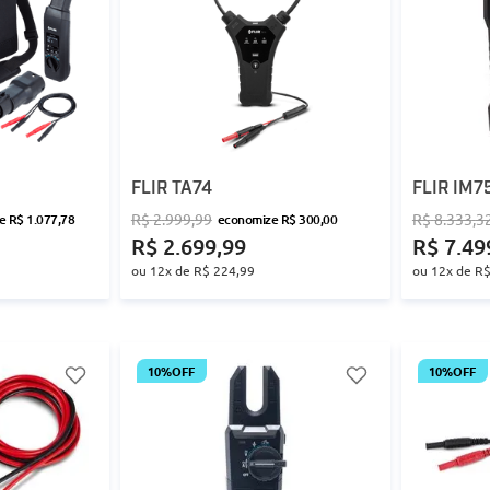
FLIR TA74
FLIR IM7
R$
2
.
999
,
99
R$
8
.
333
,
3
ze
R$
1
.
077
,
78
economize
R$
300
,
00
R$
2
.
699
,
99
R$
7
.
49
ou
12
x de
R$
224
,
99
ou
12
x de
R
10%
OFF
10%
OFF