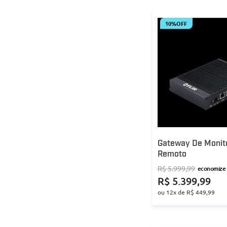
10%
OFF
Gateway De Moni
Remoto
R$
5
.
999
,
99
economize
R$
5
.
399
,
99
ou
12
x de
R$
449
,
99