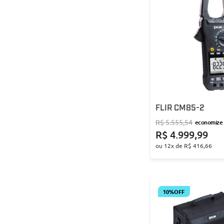
FLIR CM85-2
R$
5
.
555
,
54
economize
R$
4
.
999
,
99
ou
12
x de
R$
416
,
66
10%
OFF