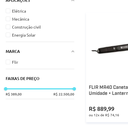
APLICAÇÕES
Elétrica
Mecânica
Construção civil
Energia Solar
MARCA
Flir
FAIXAS DE PREÇO
FLIR MR40 Caneta
Umidade + Lanter
R$ 389,00
R$ 22.500,00
R$
889
,
99
ou
12
x de
R$
74
,
16