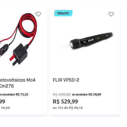
10%
OFF
otovoltaicos Mc4
FLIR VP50-2
r Cm276
R$
588
,
88
economize
R$
75
,
55
economize
R$
58
,
89
99
R$
529
,
99
$
56
,
66
ou
12
x de
R$
44
,
16