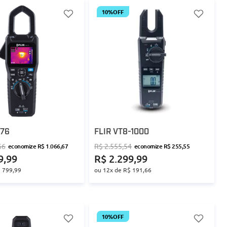
10%
OFF
276
FLIR VT8-1000
66
R$
2
.
555
,
54
economize
R$
1
.
066
,
67
economize
R$
255
,
55
9
,
99
R$
2
.
299
,
99
$
799
,
99
ou
12
x de
R$
191
,
66
10%
OFF