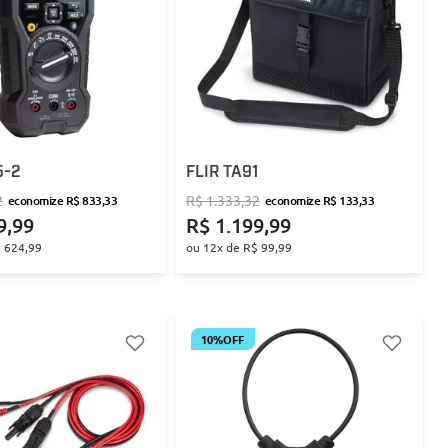
5-2
FLIR TA91
2
R$
1
.
333
,
32
economize
R$
833
,
33
economize
R$
133
,
33
9
,
99
R$
1
.
199
,
99
$
624
,
99
ou
12
x de
R$
99
,
99
10%
OFF