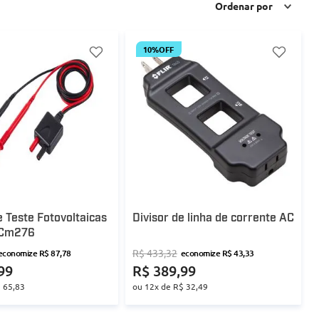
Ordenar por
10%
OFF
 Teste Fotovoltaicas
Divisor de linha de corrente AC
r Cm276
R$
433
,
32
economize
R$
87
,
78
economize
R$
43
,
33
99
R$
389
,
99
$
65
,
83
ou
12
x de
R$
32
,
49