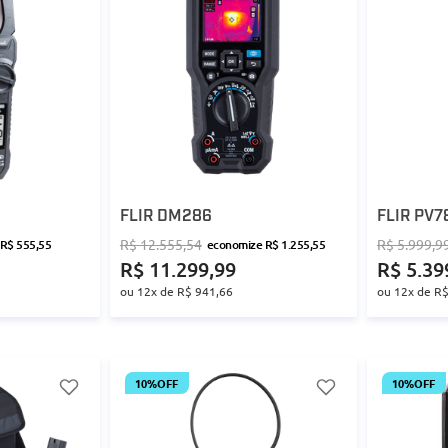
FLIR DM286
FLIR PV7
R$
12
.
555
,
54
R$
5
.
999
,
9
R$
555
,
55
economize
R$
1
.
255
,
55
R$
11
.
299
,
99
R$
5
.
39
ou
12
x de
R$
941
,
66
ou
12
x de
R
10%
OFF
10%
OFF