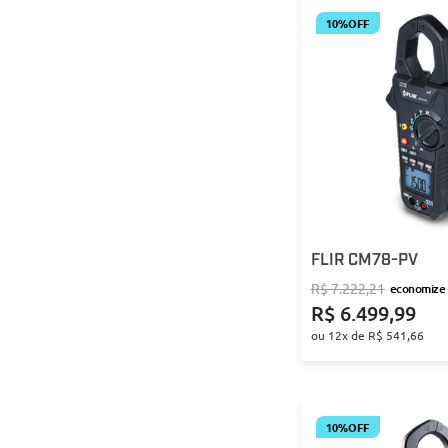
10%
OFF
FLIR CM78-PV
R$
7
.
222
,
21
economize
R$
6
.
499
,
99
ou
12
x de
R$
541
,
66
10%
OFF