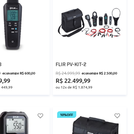
8
FLIR PV-KIT-2
9
R$
24
.
999
,
99
economize
R$
600
,
00
economize
R$
2
.
500
,
00
9
,
99
R$
22
.
499
,
99
$
449
,
99
ou
12
x de
R$
1
.
874
,
99
10%
OFF