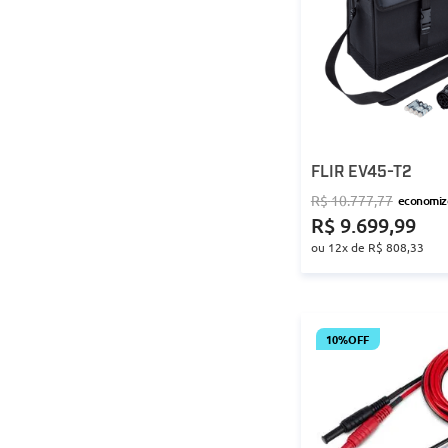
FLIR EV45-T2
R$
10
.
777
,
77
economi
R$
9
.
699
,
99
ou
12
x de
R$
808
,
33
10%
OFF