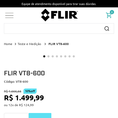
Equipe de atendimento disponível para tirar suas dúvidas.
0
Busque por nome ou código...
Teste e Medição
FLIR VT8-600
FLIR VT8-600
Código
:
VT8-600
10%
off
R$
1
.
666
,
66
R$
1
.
499
,
99
ou
12
x de
R$
124
,
99