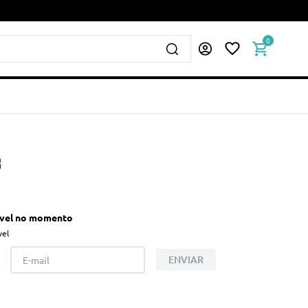
0
3
ível no momento
vel
ENVIAR