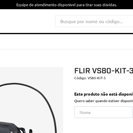
Equipe de atendimento disponível para tirar suas dúvidas.
Busque por nome ou código...
FLIR VS80-KIT-
Código
:
VS80-KIT-3
Este produto não está dispon
Quero saber quando estiver disponí