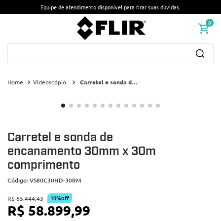
Equipe de atendimento disponível para tirar suas dúvidas.
0
Busque por nome ou código...
Videoscópio
Carretel e sonda de encanamento 30mm x 30m comprimento
Carretel e sonda de
encanamento 30mm x 30m
comprimento
Código
:
VS80C30HD-30RM
10%
off
R$
65
.
444
,
43
R$
58
.
899
,
99