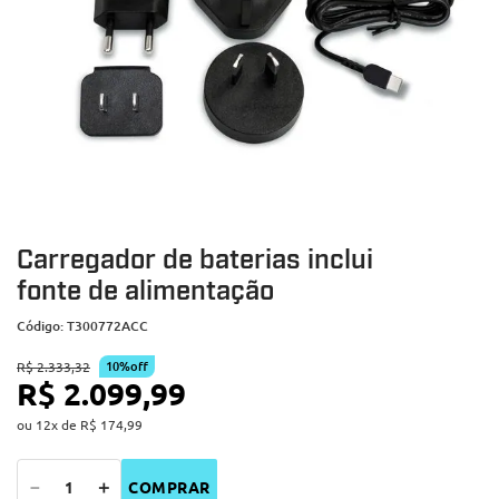
Carregador de baterias inclui
fonte de alimentação
Código
:
T300772ACC
10%
off
R$
2
.
333
,
32
R$
2
.
099
,
99
ou
12
x de
R$
174
,
99
－
＋
COMPRAR