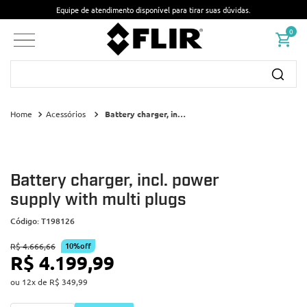
Equipe de atendimento disponível para tirar suas dúvidas.
0
Busque por nome ou código...
Acessórios
Battery charger, incl. power supply with multi plugs
Battery charger, incl. power
supply with multi plugs
Código
:
T198126
10%
off
R$
4
.
666
,
66
R$
4
.
199
,
99
ou
12
x de
R$
349
,
99